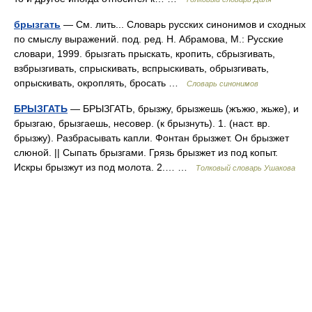
брызгать
— См. лить... Словарь русских синонимов и сходных
по смыслу выражений. под. ред. Н. Абрамова, М.: Русские
словари, 1999. брызгать прыскать, кропить, сбрызгивать,
взбрызгивать, спрыскивать, вспрыскивать, обрызгивать,
опрыскивать, окроплять, бросать …
Словарь синонимов
БРЫЗГАТЬ
— БРЫЗГАТЬ, брызжу, брызжешь (жъжю, жьже), и
брызгаю, брызгаешь, несовер. (к брызнуть). 1. (наст. вр.
брызжу). Разбрасывать капли. Фонтан брызжет. Он брызжет
слюной. || Сыпать брызгами. Грязь брызжет из под копыт.
Искры брызжут из под молота. 2.… …
Толковый словарь Ушакова