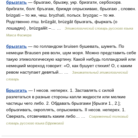
брызгать
— брызгаю, брызжу, укр. бризгати, сербохорв.
бри̏згати, болг. бръзгам, бриждя опрыскиваю, брызгаю , словен.
brizgati – то же, чеш. bryzhati, польск. bryzgac – то же.
Родственно лтш. brũzgât, brùzgât брызгать, фыркать (о
лошадях) , brūzgalêt –… …
Этимологический словарь русского языка
Макса Фасмера
брызгать
— по голландски bruisen бушевать, шуметь. По
немецки Brausen рев волн, шум моря. Можно представить себе
такую этимологическую картину. Какой нибудь голландский или
немецкий мореход говорит: «О, как бушует стихия! О, с каким
ревом наступает девятый… …
Занимательный этимологический
словарь
Брызгать
— I несов. неперех. 1. Заставлять с силой
разлетаться в разные стороны капли жидкости или мелкие
частицы чего либо. 2. Обдавать брызгами [брызги 1., 2.];
обрызгивать, окроплять, опрыскивать. II несов. неперех. 1.
Сверкать, отсвечивать каким либо… …
Современный толковый
словарь русского языка Ефремовой