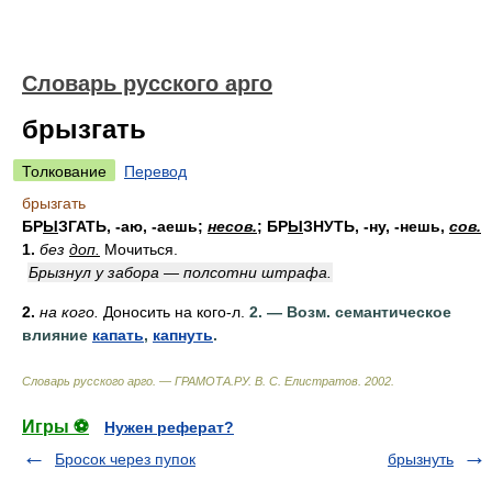
Словарь русского арго
брызгать
Толкование
Перевод
брызгать
БР
Ы
ЗГАТЬ
, -аю, -аешь;
несов.
;
БР
Ы
ЗНУТЬ
, -ну, -нешь,
сов.
1.
без
доп.
Мочиться.
Брызнул у забора — полсотни штрафа.
2.
на кого.
Доносить на кого-л.
2. — Возм. семантическое
влияние
капать
,
капнуть
.
Словарь русского арго. — ГРАМОТА.РУ
.
В. С. Елистратов
.
2002
.
Игры ⚽
Нужен реферат?
Бросок через пупок
брызнуть