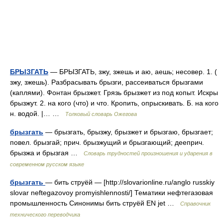
БРЫЗГАТЬ
— БРЫЗГАТЬ, зжу, зжешь и аю, аешь; несовер. 1. (
зжу, зжешь). Разбрасывать брызги, рассеиваться брызгами
(каплями). Фонтан брызжет. Грязь брызжет из под копыт. Искры
брызжут. 2. на кого (что) и что. Кропить, опрыскивать. Б. на кого
н. водой. |… …
Толковый словарь Ожегова
брызгать
— брызгать, брызжу, брызжет и брызгаю, брызгает;
повел. брызгай; прич. брызжущий и брызгающий; дееприч.
брызжа и брызгая …
Словарь трудностей произношения и ударения в
современном русском языке
брызгать
— бить струёй — [http://slovarionline.ru/anglo russkiy
slovar neftegazovoy promyishlennosti/] Тематики нефтегазовая
промышленность Синонимы бить струёй EN jet …
Справочник
технического переводчика